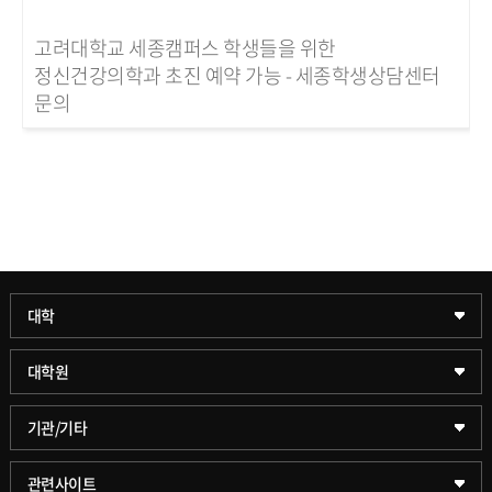
고려대학교 세종캠퍼스 학생들을 위한
정신건강의학과 초진 예약 가능 - 세종학생상담센터
문의
과학기술대학
대학
약학대학
일반대학원
대학원
글로벌비즈니스대학
문화스포츠대학원
학술정보원(도서관)
기관/기타
공공정책대학
창업경영대학원
학술정보팀
KUPID
관련사이트